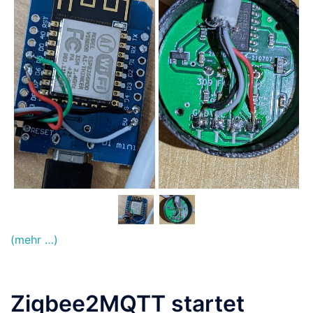
(mehr …)
Zigbee2MQTT startet