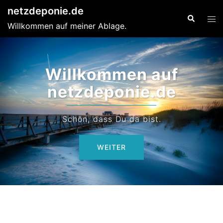
Zum
netzdeponie.de
Suche
Men
Inhalt
Willkommen auf meiner Ablage.
ums
springen
Meine persönliche
Webseite
Hier veröffentliche ich meine Inhalte.
WEITER