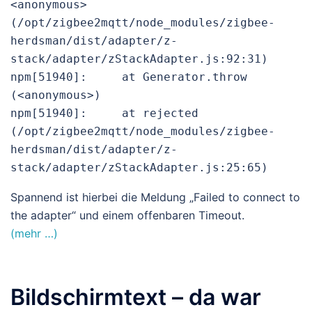
<anonymous> 
(/opt/zigbee2mqtt/node_modules/zigbee-
herdsman/dist/adapter/z-
stack/adapter/zStackAdapter.js:92:31)

npm[51940]:     at Generator.throw 
(<anonymous>)

npm[51940]:     at rejected 
(/opt/zigbee2mqtt/node_modules/zigbee-
herdsman/dist/adapter/z-
Spannend ist hierbei die Meldung „Failed to connect to
the adapter“ und einem offenbaren Timeout.
(mehr …)
Bildschirmtext – da war